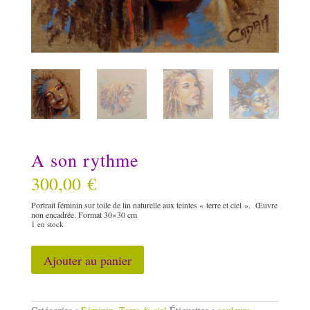
A son rythme
300,00
€
Portrait féminin sur toile de lin naturelle aux teintes « terre et ciel ». Œuvre
non encadrée. Format 30×30 cm
1 en stock
quantité
Ajouter au panier
de
A
son
rythme